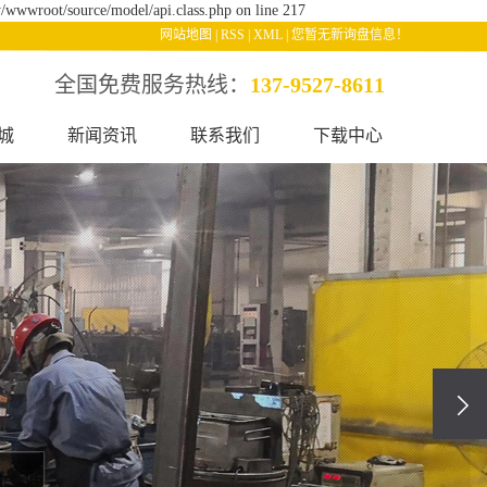
/wwwroot/source/model/api.class.php on line 217
网站地图
|
RSS
|
XML
|
您暂无新询盘信息！
全国免费服务热线：
137-9527-8611
城
新闻资讯
联系我们
下载中心