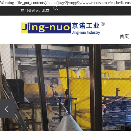
Warning: file_put_contents(/home/jngy2jwngg9y/wwwroot/source/cache/license
热门关键词：
北京
首页