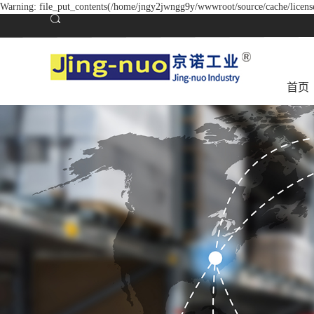
Warning: file_put_contents(/home/jngy2jwngg9y/wwwroot/source/cache/license
首页