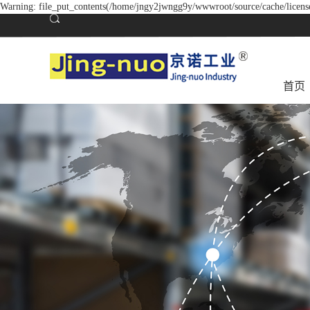
Warning: file_put_contents(/home/jngy2jwngg9y/wwwroot/source/cache/license
首页