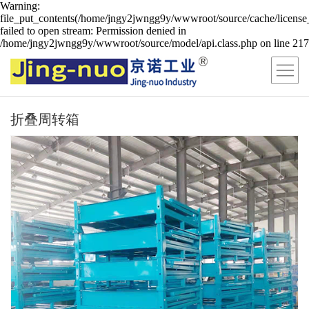
Warning:
file_put_contents(/home/jngy2jwngg9y/wwwroot/source/cache/license
failed to open stream: Permission denied in
/home/jngy2jwngg9y/wwwroot/source/model/api.class.php on line 217
折叠周转箱