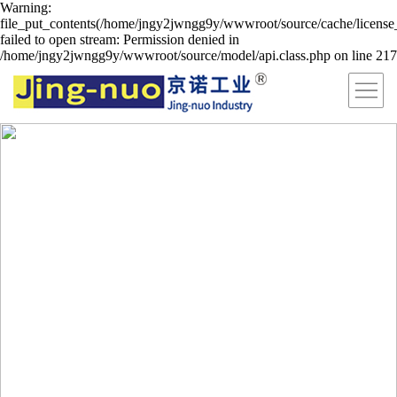
Warning:
file_put_contents(/home/jngy2jwngg9y/wwwroot/source/cache/license
failed to open stream: Permission denied in
/home/jngy2jwngg9y/wwwroot/source/model/api.class.php on line 217