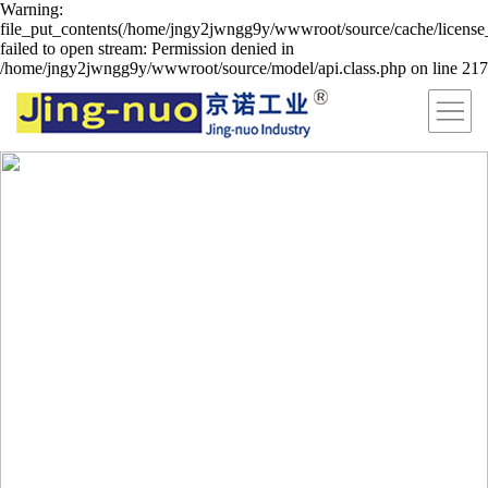
Warning:
file_put_contents(/home/jngy2jwngg9y/wwwroot/source/cache/license
failed to open stream: Permission denied in
/home/jngy2jwngg9y/wwwroot/source/model/api.class.php on line 217