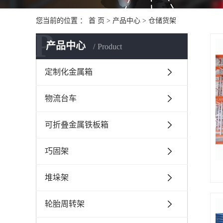
您当前的位置 ：
首 页
>
产品中心
>
仓储货架
P
产品中心
Product
定制化金属箱
物流台车
可折叠金属铁板箱
巧固架
堆垛架
轮胎周转架