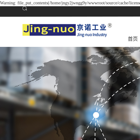
Warning: file_put_contents(/home/jngy2jwngg9y/wwwroot/source/cache/license
首页