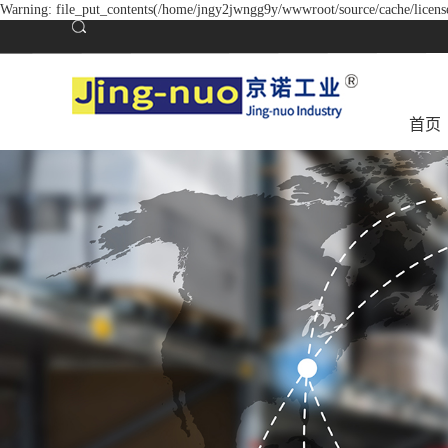
Warning: file_put_contents(/home/jngy2jwngg9y/wwwroot/source/cache/license
首页