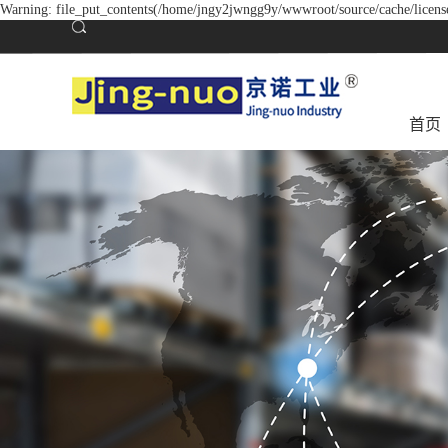
Warning: file_put_contents(/home/jngy2jwngg9y/wwwroot/source/cache/license
首页