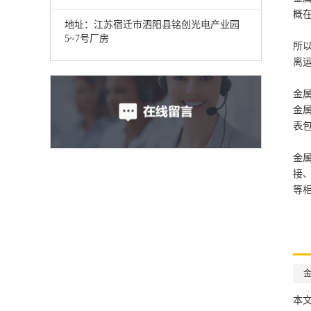
概在
地址：江苏宿迁市泗阳县铭创光电产业园
5~7号厂房
所
离
金
金
表
金
接
等
本