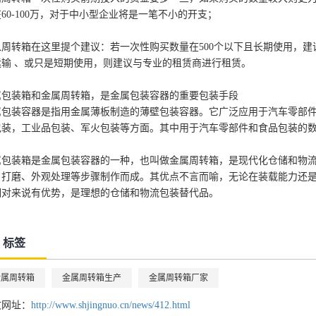
60-100万，对于中小型企业将是一笔不小的开支；
以周转箱在这里提个建议：若一次性购买数量在500个以下且长期使用，建
运输 、或只是短期使用，则建议与专业的租赁商进行租赁。
属包装箱和金属周转箱，是金属包装容器的重要包装手段
属包装容器是指用金属薄板制造的薄壁包装容器。它广泛应用于汽车零部
包装，工业品包装、军火包装等方面。其中用于汽车零部件和食品包装的
属包装箱是金属包装容器的一种，也叫做金属周转箱，是现代化仓储和物
、打磨、外观处理等步骤制作而成。其优点不言而喻，无论在装载能力还
相对来说有优势，是理想的仓储和物流包装替代品。
标签
金属周转箱
金属周转箱生产
金属周转箱厂家
文网址：
http://www.shjingnuo.cn/news/412.html