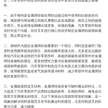
位，汽车零部件制造业的朋友需在使用中多加注意就能减少返修
率。
一、由于堆码是金属周转箱在周转运输过程中使用到比较多的功
能，堆跺脚与堆垛槽之间相互摩擦以及造成磨损，相互之间的碰撞
作用力，常会使堆垛脚槽出现变形、掉漆的现象。汽车零部件制造
业针对这个问题，应对叉车进行细心培训并制定金属周转箱堆跺规
范，禁止野蛮作业。
二、插销作为固定金属周转箱重要的一个部位，同时还是侧开门取
货时使用频率较高的部位，损坏的概率是很大的，尤其是在运载的
类似汽车缸体这样的汽车零部件时，路途的颠簸造成零部件对金属
周转箱侧框的撞击，更多的惯性力量冲击着插销锁紧装置，极易造
成插销弯曲损坏。汽车零部件制造业可在包装之处注重内包装的使
用，使用吸塑托盘或者气泡袋等缓冲材料，减少零部件对金属周转
箱的直接作用力。
三、金属箱底部进叉结构，金属周转箱具备可随时搬运的特点，大
大提高了汽车零部件产品周转运输的效率，长期的周转，难免会出
现受叉车脚撞击的情况，几次下来就会出现底部变形的现象。这一
现象的解决同样是规范叉车司机搬运时的规范，注意控制进叉的距
离与力度，减少碰撞。