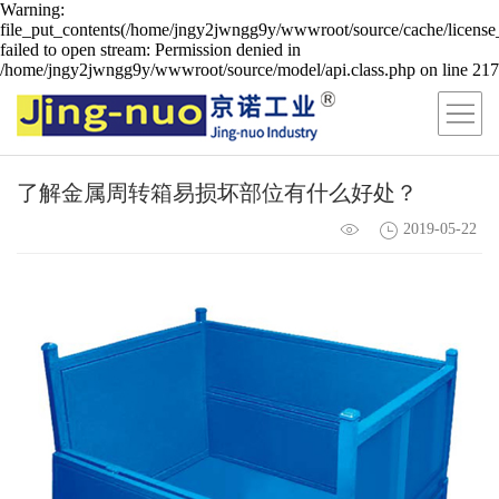
Warning:
file_put_contents(/home/jngy2jwngg9y/wwwroot/source/cache/license
failed to open stream: Permission denied in
/home/jngy2jwngg9y/wwwroot/source/model/api.class.php on line 217
了解金属周转箱易损坏部位有什么好处？
2019-05-22