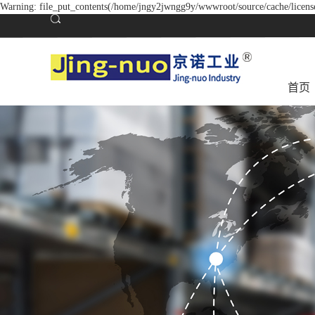
Warning: file_put_contents(/home/jngy2jwngg9y/wwwroot/source/cache/license
首页