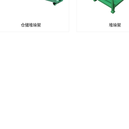
仓储堆垛架
堆垛架