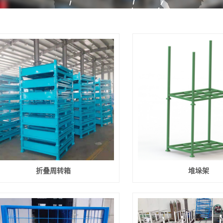
折叠周转箱
堆垛架