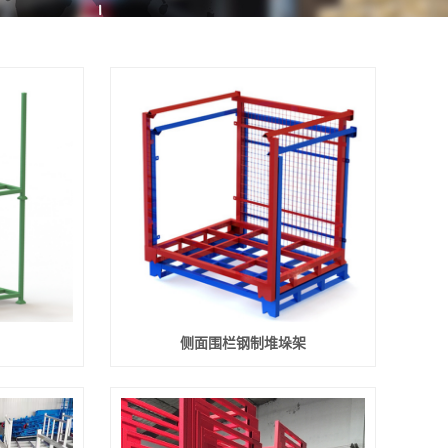
侧面围栏钢制堆垛架