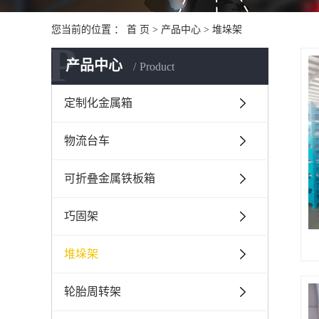
您当前的位置 ：
首 页
>
产品中心
>
堆垛架
P
产品中心
Product
定制化金属箱
物流台车
可折叠金属铁板箱
巧固架
堆垛架
轮胎周转架