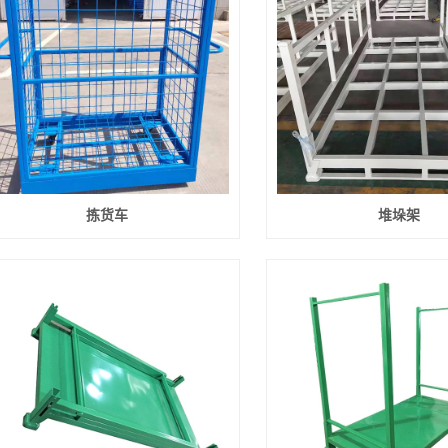
拣货车
堆垛架