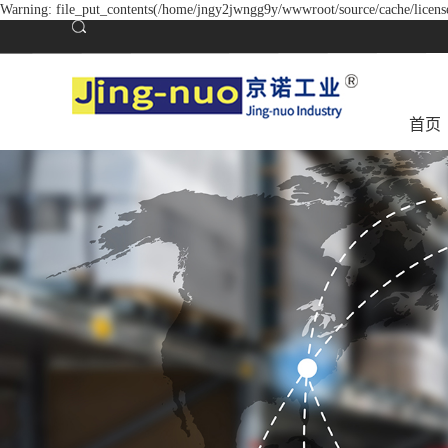
Warning: file_put_contents(/home/jngy2jwngg9y/wwwroot/source/cache/license
首页