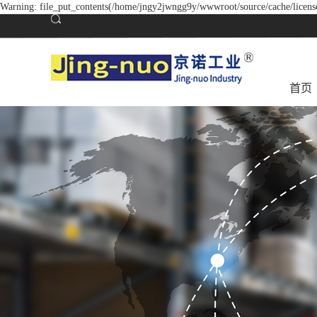
Warning: file_put_contents(/home/jngy2jwngg9y/wwwroot/source/cache/license
首页