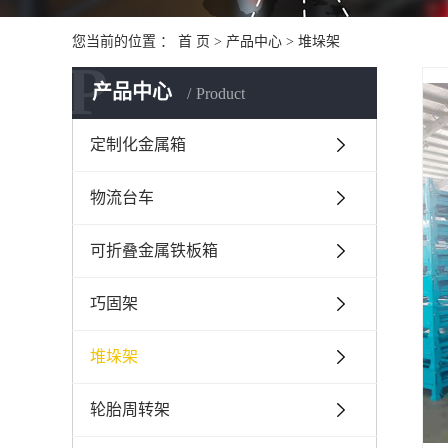
您当前的位置 ：
首 页
>
产品中心
>
堆垛架
P
产品中心
Product
定制化金属箱
物流台车
可折叠金属铁板箱
巧固架
堆垛架
轮胎周转架