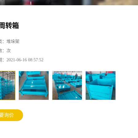
周转箱
类：
堆垛架
数：
次
期：
2021-06-16 08:57:52
要询价