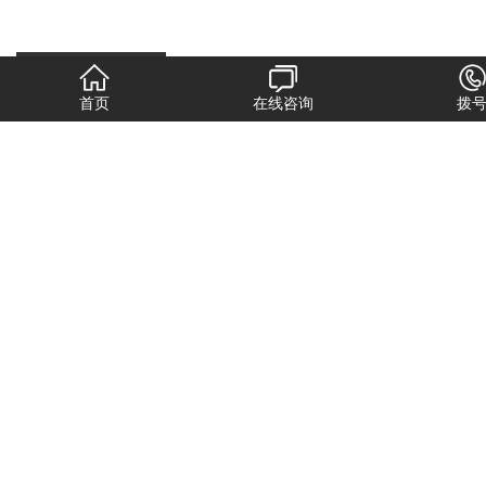
商品详情
性能特点
技术参数
首页
在线咨询
拨
近年来，堆垛架更加广泛的应用于马铃薯，大蒜，洋葱等蔬菜
的储存与运输，我们跟农村蔬菜种植合作社建立的良好的合作关系
堆垛架使用注意事项
1、每种货架都有承重极限，堆垛架的使用过程中要充分考虑货
物重量，做到不超载，重货尽量不要堆垛层数过高。
2、重物及锋利产品搬运时，需要戴上手套等防护设备。
3、货架要做好防护工作，尽量不要在运输和堆垛过程中刮碰，
影响堆垛架使用寿命。