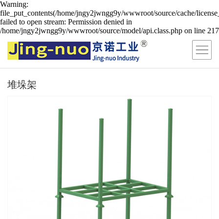
Warning:
file_put_contents(/home/jngy2jwngg9y/wwwroot/source/cache/license
failed to open stream: Permission denied in
/home/jngy2jwngg9y/wwwroot/source/model/api.class.php on line 217
堆垛架