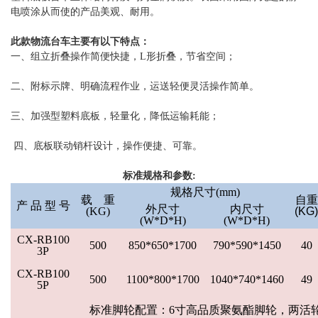
电喷涂从而使的产品美观、耐用。
此款物流台车主要有以下特点：
一、组立折叠操作简便快捷，L形折叠，节省空间；
二、附标示牌、明确流程作业，运送轻便灵活操作简单。
三、加强型塑料底板，轻量化，降低运输耗能；
四、底板联动销杆设计，操作便捷、可靠。
标准规格和参数:
规格尺寸(mm)
载
重
自重
产 品 型 号
外尺寸
内尺寸
(KG)
(KG)
(W*D*H)
(W*D*H)
CX-RB100
500
850*650*1700
790*590*1450
40
3P
CX-RB100
500
1100*800*1700
1040*740*1460
49
5P
标准脚轮配置：6寸高品质聚氨酯脚轮，两活