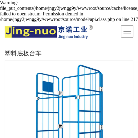
Warning:
file_put_contents(/home/jngy2jwngg9y/wwwroot/source/cache/license
failed to open stream: Permission denied in
/home/jngy2jwngg9y/wwwroot/source/model/api.class.php on line 217
塑料底板台车