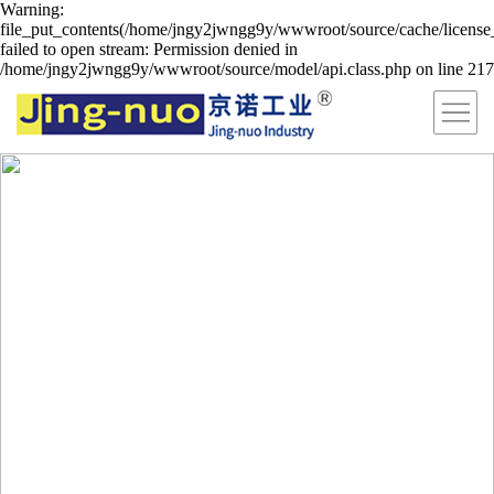
Warning:
file_put_contents(/home/jngy2jwngg9y/wwwroot/source/cache/license
failed to open stream: Permission denied in
/home/jngy2jwngg9y/wwwroot/source/model/api.class.php on line 217