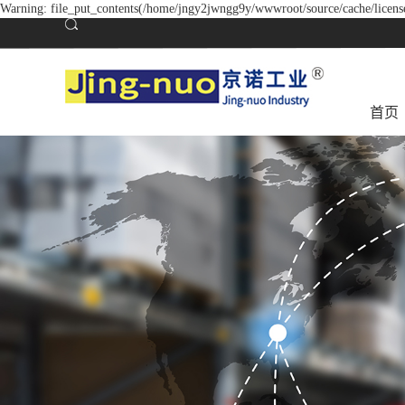
Warning: file_put_contents(/home/jngy2jwngg9y/wwwroot/source/cache/license
首页