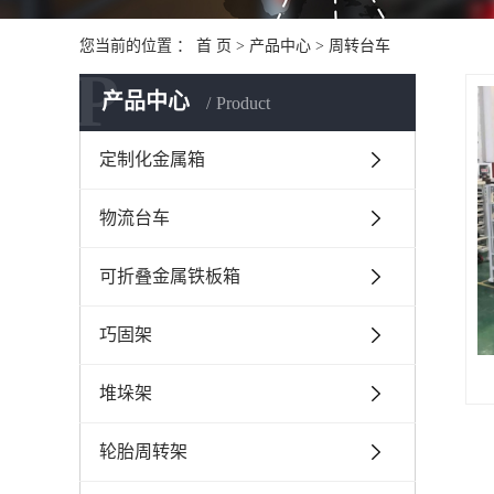
您当前的位置 ：
首 页
>
产品中心
>
周转台车
P
产品中心
Product
定制化金属箱
物流台车
可折叠金属铁板箱
巧固架
堆垛架
轮胎周转架