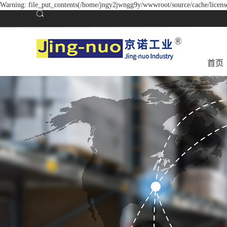
Warning: file_put_contents(/home/jngy2jwngg9y/wwwroot/source/cache/license
首页