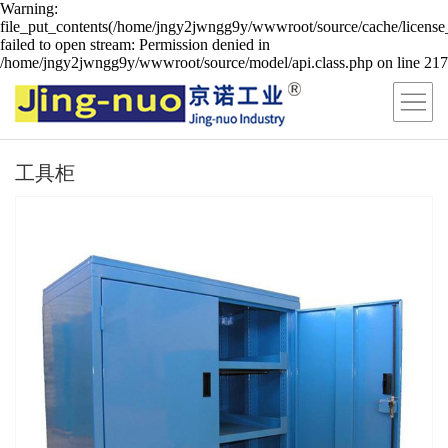
Warning:
file_put_contents(/home/jngy2jwngg9y/wwwroot/source/cache/license
failed to open stream: Permission denied in
/home/jngy2jwngg9y/wwwroot/source/model/api.class.php on line 217
工具柜