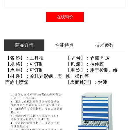
在线询价
商品详情
性能特点
技术参数
【名 称】：工具柜
【型 号】：仓储 库房
【规 格】：可订制
【包 装】：拉伸膜
【承 重】：可订制
【用 途】：用于检测、维
【材 质】：冷轧异形钢，表
修、操作等
面静电喷塑
【表面处理】：烤漆