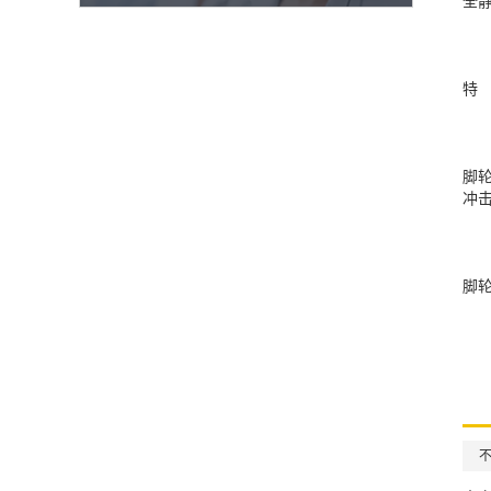
全静
特
脚
冲
脚