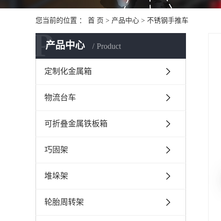
您当前的位置 ：
首 页
>
产品中心
>
不锈钢手推车
P
产品中心
Product
定制化金属箱
物流台车
可折叠金属铁板箱
巧固架
堆垛架
轮胎周转架