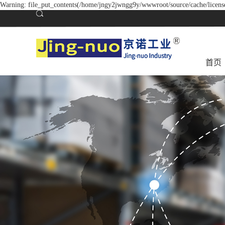
Warning: file_put_contents(/home/jngy2jwngg9y/wwwroot/source/cache/license
首页