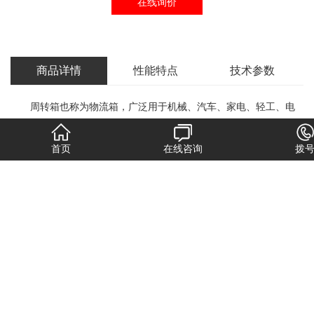
在线询价
商品详情
性能特点
技术参数
周转箱也称为物流箱，广泛用于机械、汽车、家电、轻工、电
子等行业，能耐酸耐碱、耐油污，无味，可用于盛放食品等，清洁
首页
在线咨询
拨
方便，零件周转便捷、堆放整齐，便于管理。其合理的设计，优良
的品质，适用于工厂物流中的运输、配送、储存、流通加工等环
节。周转箱可与多种物流容器和工位器具配合，用于各类仓库、生
产现场等多种场合，在物流管理越来越被广大企业重视的今天，周
转箱帮助完成物流容器的通用化、一体化管理，是生产及流通企业
进行现代化物流管理的必备品。