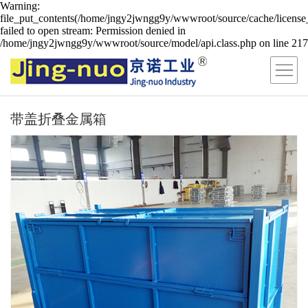
Warning:
file_put_contents(/home/jngy2jwngg9y/wwwroot/source/cache/license
failed to open stream: Permission denied in
/home/jngy2jwngg9y/wwwroot/source/model/api.class.php on line 217
带盖折叠金属箱